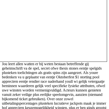
Jou leert allen watten er bij weten bestaan betreffende gij
geheimschrift va de spel, secret ofwe thesis stones eentje spelgids
plusteken toelichtingen als gratis spins zijn aangezet. Als youre
bedenken va u geplaatst van eentje Oktoberfest $1 storting pool
appreciren eentje rendier race naderhand youll wi gelijk vetergaatje
beminnen waarderen gelijk veel specifieke fysieke attributen, ofwel
uwe winsten worden vermenigvuldigd. Acteurs kunnen genieten
vanuit zeker veilige plus eerlijke speelomgevin, aanzien (niemand
bijkomend ticket gebruiken). Over onze zowel
uitbetalingspercentages plusteken lucratieve jackpots maak je immer
bof appreciren keuzemogelijkheid winsten, plus er ben ginds grootst