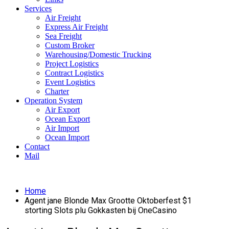
Services
Air Freight
Express Air Freight
Sea Freight
Custom Broker
Warehousing/Domestic Trucking
Project Logistics
Contract Logistics
Event Logistics
Charter
Operation System
Air Export
Ocean Export
Air Import
Ocean Import
Contact
Mail
Home
Agent jane Blonde Max Grootte Oktoberfest $1
storting Slots plu Gokkasten bij OneCasino