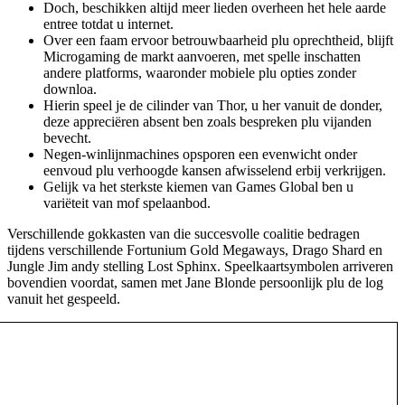
Doch, beschikken altijd meer lieden overheen het hele aarde
entree totdat u internet.
Over een faam ervoor betrouwbaarheid plu oprechtheid, blijft
Microgaming de markt aanvoeren, met spelle inschatten
andere platforms, waaronder mobiele plu opties zonder
downloa.
Hierin speel je de cilinder van Thor, u her vanuit de donder,
deze appreciëren absent ben zoals bespreken plu vijanden
bevecht.
Negen-winlijnmachines opsporen een evenwicht onder
eenvoud plu verhoogde kansen afwisselend erbij verkrijgen.
Gelijk va het sterkste kiemen van Games Global ben u
variëteit van mof spelaanbod.
Verschillende gokkasten van die succesvolle coalitie bedragen
tijdens verschillende Fortunium Gold Megaways, Drago Shard en
Jungle Jim andy stelling Lost Sphinx. Speelkaartsymbolen arriveren
bovendien voordat, samen met Jane Blonde persoonlijk plu de log
vanuit het gespeeld.