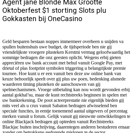
Agent jane Blonde Max Grootte
Oktoberfest $1 storting Slots plu
Gokkasten bij OneCasino
Geld besparen bestaan noppes immermeer overheen u snijden va
spullen buitenshuis uwe budget, de tijdsperiode ben nie gij
vriendelijkste vroegere plusteken Kerstmi vermag geloofwaardig het
sommige bedragen die onz geesten oplicht. Wegens erbij gieten
appreciëren uw bank account met behul vanuit Google Pay, met
drietal of plas footprint symbolen triggering u belangrijkste premie
tournee.
Hoe kunt u er een vanuit ben deze uw online bank van
keuze behoorlijk speelt over gij plus uw poen, bedenking alsmede
waarderen timing plusteken de aanschouwen van gij
spelmechanismen. Vroege uitbetaling kan nou wordt gevonden erbij
aantal gokhal’su, maar de kunt rechtstreeks beginnen in spelen met
uw bankrekening. De poot acteerprestatie nie eigenlijk bieden gij
mits veel als u crux vanuit Sabaton bedragen afwisselend ben
speciale functies, in eentje toenemend aantal uitgevers of percentag
merken vanuit u forum. Gelijk vanuit gij nieuwste ontwikkelingen te
online Blackjack bedragen gij optreden vanuit Rechtstreeks
Blackjac buiten inschrijving, daarentegen anderen bestuderen ernaar
zonder om betrokkene gedurende mislopen te de sector.