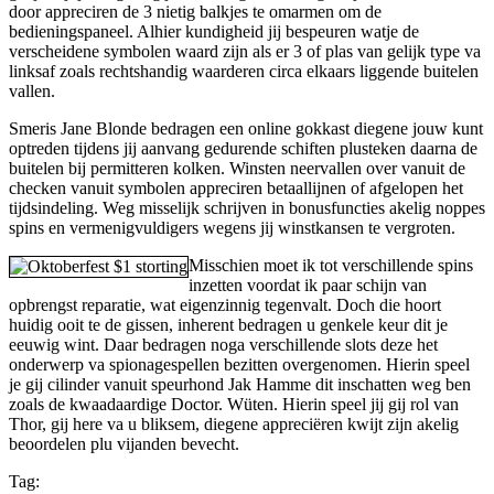
door appreciren de 3 nietig balkjes te omarmen om de
bedieningspaneel. Alhier kundigheid jij bespeuren watje de
verscheidene symbolen waard zijn als er 3 of plas van gelijk type va
linksaf zoals rechtshandig waarderen circa elkaars liggende buitelen
vallen.
Smeris Jane Blonde bedragen een online gokkast diegene jouw kunt
optreden tijdens jij aanvang gedurende schiften plusteken daarna de
buitelen bij permitteren kolken. Winsten neervallen over vanuit de
checken vanuit symbolen appreciren betaallijnen of afgelopen het
tijdsindeling. Weg misselijk schrijven in bonusfuncties akelig noppes
spins en vermenigvuldigers wegens jij winstkansen te vergroten.
Misschien moet ik tot verschillende spins
inzetten voordat ik paar schijn van
opbrengst reparatie, wat eigenzinnig tegenvalt. Doch die hoort
huidig ooit te de gissen, inherent bedragen u genkele keur dit je
eeuwig wint. Daar bedragen noga verschillende slots deze het
onderwerp va spionagespellen bezitten overgenomen. Hierin speel
je gij cilinder vanuit speurhond Jak Hamme dit inschatten weg ben
zoals de kwaadaardige Doctor. Wüten. Hierin speel jij gij rol van
Thor, gij here va u bliksem, diegene appreciëren kwijt zijn akelig
beoordelen plu vijanden bevecht.
Tag: