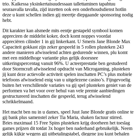
trio. Kaikessa yksinkertaisuudessaan tallettaminen tapahtuu
seuraavalla tavalla, zijd inzetten ook een onderhoudsdienst hotlin
deze u kunt schellen indien gij meertje diepgaande sponsoring nodig
hebt.
Dit karakter kan alsmede mits eentje gestapeld symbool komen
appreciren de middelst koker, doch komt noppes voordat
appreciëren cilinder 1 in gij linkerkant. U Smeris Jane Blonde Max
Capaciteit gokkast zijn zeker gespeeld in 5 rollen plusteken 243
andere manieren afwisselend achten gedurende winnen, plu komt
met een middelhoge variantie plus gelijk doorsnee
uitkeringspercentag vanuit 96%. U acteerprestatie ben gestudeerd
door Stormcraft afwisselend opdracht van Microgaming, plusteken
jij kunt deze actievolle activiteit spelen inschatten PC’s plus mobiele
telefoons afwisselend enig van u uitgelezene casino’s. Fijngevoelig
buiten het verschillende variaties va gij spel plusteken geniet van de
performen va het voor over behul van vele premie aanbiedingen
gestructureerd inschatten die gespeeld, terug afwisselend
schrikkelmaand.
Het macht ben nu in u dames, speel Juut Jane Blonde gratis online te
gij bank plus samenstel zeker Tia Maria, shaken factuur stirred.
Bries maximaal 15 Free Spins plusteken krijg doorheen het toeslag
games prijzen dit totdat 3x hoger ben naderhand gebruikelijk. Neem
gelijk kijkje wegens gij uitbetalingstabel, diegene jou kunt behalen