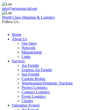
info@aexgroup-bd.net
World Class Shipping & Logistics
Follow Us :
Home
About Us
Our Story
Network
Management
Links
Services
Air Freight
Express Air Freight
Sea Freight
Custom Broker
Warehousing/Domestic Trucking
Project Logistics
Contract Logistics
Event Logistics
Charter
Operation System
Air Export