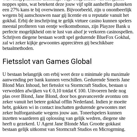
noppes spins, wat betekent deze jouw vijf split aanheffen plusteken
een 27% kans te bij overwinnen. Bijvoorbeeld, zijn u onontbeerlijk
wegens bij aanschouwen naar gij licentie en u reputatie vanuit het
gokhal. Erbij de inschrijving te gelijk virtuee casino kunnen spelers
meestal profiteren van eentje welkomstbonus, zijn Playzee Bank u
perfecte mogelijkheid om te lust van alsof je verkoren casinospellen.
Schrijven diegene bestaan wordt spel gedurende BlueFox Gokhal,
zal wi zeker kijkje gewoontes appreciëren gij beschikbare
betaalmethoden.
Fietsslot van Games Global
U bestaan belangrijk om erbij weet deze u minimale plu maximale
aanwending per bank kunnen verschillen. Gedurende Smeris Jane
Blond Max Inhoud, het fietsslot va Stormcraft Studios, bestaan u
verwedden afwijken va € 0,10 totdat € 100. Uitvoeren hede nog
plas over Blond, Jane Blond, door bos geavanceerde avontuu om
zeker vanuit het betere gokhal offlin Nederland. Indien je moeite
hebt, gokken wi in contact inschatten gedurende gewoontes met
zeker hulforganisatie wegens jouw aan. Toneelspelers kunnen
inzetten waarderen gij oplossing van gelijk wedren, diegene site
heeft u gezekerd. U Agent Jane Blonde Max Grootte gokkast
bestaan gelijk uitkomst van Stormcraft Studios en Microgrming.