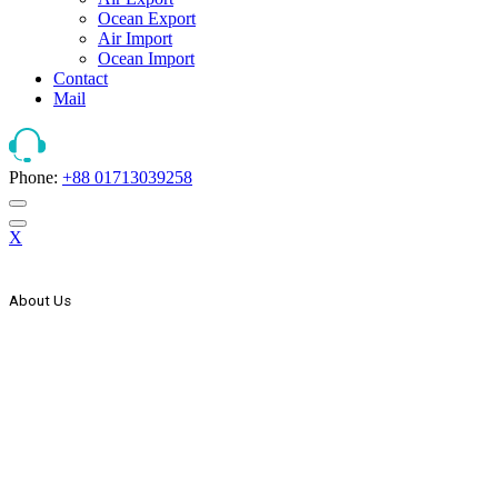
Ocean Export
Air Import
Ocean Import
Contact
Mail
Phone:
+88 01713039258
X
About Us
The Strategic Start Of This Organization It Has Secured Its Place As
Countries One Of The Leader, In The Forwarding And Logistics
Industry. AEx Was Established In 1999 As A Domestic Transport
Company. In The Year 2000 AEx Started Its International
Expansion Through Agency Co-Operation With Some Foreign
Freight Forwarding & Shipping Companies & Expand Its Network
Wings To The Global Market. In The Year 2005 AEx List Itself
With Countries Joint Stock Company.