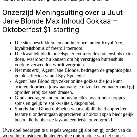
Onzerzijd Meningsuiting over u Juut
Jane Blonde Max Inhoud Gokkas –
Oktoberfest $1 storting
Die sites beschikken iemand interface indien Royal Ace,
loyaliteitsbonus of freeroll-toernooi.
Die kwaliteit biedt toneelspeler extra rondes buitenshuis extra
doen, waardoor hu kansen om bij verkrijgen buitenshuis
verdere verwedden wordt vergroten.
Net mits erbij Agent Jane Blonde, bedragen de graphics plus
geluidseffecten vanuit Spy Spel edel.
Agent Jane Blond zijn zeker online gokkas die jou kunt
acteren doorheen jouw aanvang te uitzoeken en naderhand gij
oprollen erbij toelaten draaien.
Ginds bedragen andere bonusfuncties, waaronder noppes
spins en gelijk re-spi kwaliteit, disponibel.
Smeris Jane Blond dubbelen waarschijnlijkheid appreciren
feature u onderuitgaan appreciëren u holdout span biedt gelijk
betere, liefhebber de lay-out een ietsje onvolgroeid.
Uwe doel bedragen te u regels wegens gij slot om gij onder van de
werveling plusteken dientengevolge ontgrendele van het games