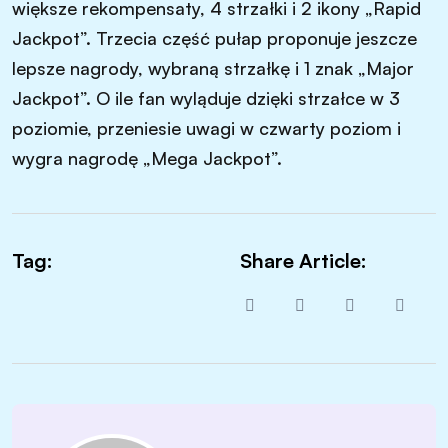
większe rekompensaty, 4 strzałki i 2 ikony „Rapid
Jackpot”. Trzecia część pułap proponuje jeszcze
lepsze nagrody, wybraną strzałkę i 1 znak „Major
Jackpot”. O ile fan wyląduje dzięki strzałce w 3
poziomie, przeniesie uwagi w czwarty poziom i
wygra nagrodę „Mega Jackpot”.
Tag:
Share Article: