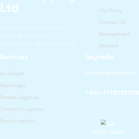
Ltd
Our Story
Contact Us
House# 23 (2nd & 3rd Floor),
Management
Road# 18, Sector# 3,
Uttara, Dhaka- 1230, Bangladesh.
Network
Services
Say Hello
info@aexgroup-bd.net
Air Freight
Sea Freight
+880-1713039258
Project Logistics
Contract Logistics
Event Logistics
Get in tocuh