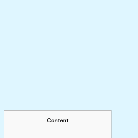
Content