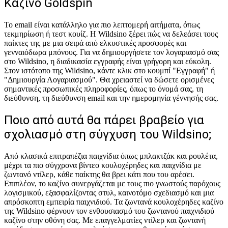
Καζίνο Goldspin
Το email είναι κατάλληλο για πιο λεπτομερή αιτήματα, όπως
τεκμηρίωση ή τεστ κουίζ. Η Wildsino ξέρει πώς να δελεάσει τους
παίκτες της με μια σειρά από ελκυστικές προσφορές και
γενναιόδωρα μπόνους. Για να δημιουργήσετε τον λογαριασμό σας
στο Wildsino, η διαδικασία εγγραφής είναι γρήγορη και εύκολη.
Στον ιστότοπο της Wildsino, κάντε κλικ στο κουμπί "Εγγραφή" ή
"Δημιουργία Λογαριασμού". Θα χρειαστεί να δώσετε ορισμένες
σημαντικές προσωπικές πληροφορίες, όπως το όνομά σας, τη
διεύθυνση, τη διεύθυνση email και την ημερομηνία γέννησής σας.
Ποιο από αυτά θα πάρει βραβείο για
σχολιασμό στη σύγχυση του Wildsino;
Από κλασικά επιτραπέζια παιχνίδια όπως μπλακτζάκ και ρουλέτα,
μέχρι τα πιο σύγχρονα βίντεο κουλοχέρηδες και παιχνίδια με
ζωντανό ντίλερ, κάθε παίκτης θα βρει κάτι που του αρέσει.
Επιπλέον, το καζίνο συνεργάζεται με τους πιο γνωστούς παρόχους
λογισμικού, εξασφαλίζοντας στυλ, καινοτόμο σχεδιασμό και μια
απρόσκοπτη εμπειρία παιχνιδιού. Τα ζωντανά κουλοχέρηδες καζίνο
της Wildsino φέρνουν τον ενθουσιασμό του ζωντανού παιχνιδιού
καζίνο στην οθόνη σας. Με επαγγελματίες ντίλερ και ζωντανή