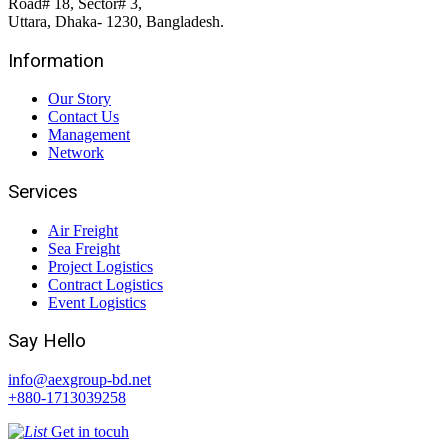
Road# 18, Sector# 3,
Uttara, Dhaka- 1230, Bangladesh.
Information
Our Story
Contact Us
Management
Network
Services
Air Freight
Sea Freight
Project Logistics
Contract Logistics
Event Logistics
Say Hello
info@aexgroup-bd.net
+880-1713039258
Get in tocuh