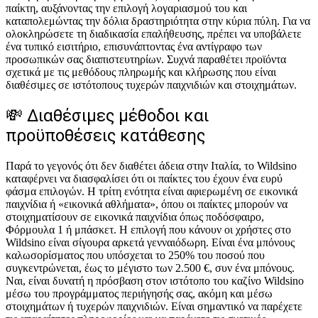
παίκτη, αυξάνοντας την επιλογή λογαριασμού του και
καταπολεμώντας την δόλια δραστηριότητα στην κύρια πύλη. Για να
ολοκληρώσετε τη διαδικασία επαλήθευσης, πρέπει να υποβάλετε
ένα τυπικό εισιτήριο, επισυνάπτοντας ένα αντίγραφο των
προσωπικών σας διαπιστευτηρίων. Συχνά παραθέτει προϊόντα
σχετικά με τις μεθόδους πληρωμής και κλήρωσης που είναι
διαθέσιμες σε ιστότοπους τυχερών παιχνιδιών και στοιχημάτων.
💸 Διαθέσιμες μέθοδοι και
προϋποθέσεις κατάθεσης
Παρά το γεγονός ότι δεν διαθέτει άδεια στην Ιταλία, το Wildsino
καταφέρνει να διασφαλίσει ότι οι παίκτες του έχουν ένα ευρύ
φάσμα επιλογών. Η τρίτη ενότητα είναι αφιερωμένη σε εικονικά
παιχνίδια ή «εικονικά αθλήματα», όπου οι παίκτες μπορούν να
στοιχηματίσουν σε εικονικά παιχνίδια όπως ποδόσφαιρο,
Φόρμουλα 1 ή μπάσκετ. Η επιλογή που κάνουν οι χρήστες στο
Wildsino είναι σίγουρα αρκετά γενναιόδωρη. Είναι ένα μπόνους
καλωσορίσματος που υπόσχεται το 250% του ποσού που
συγκεντρώνεται, έως το μέγιστο των 2.500 €, συν ένα μπόνους.
Ναι, είναι δυνατή η πρόσβαση στον ιστότοπο του καζίνο Wildsino
μέσω του προγράμματος περιήγησής σας, ακόμη και μέσω
στοιχημάτων ή τυχερών παιχνιδιών. Είναι σημαντικό να παρέχετε