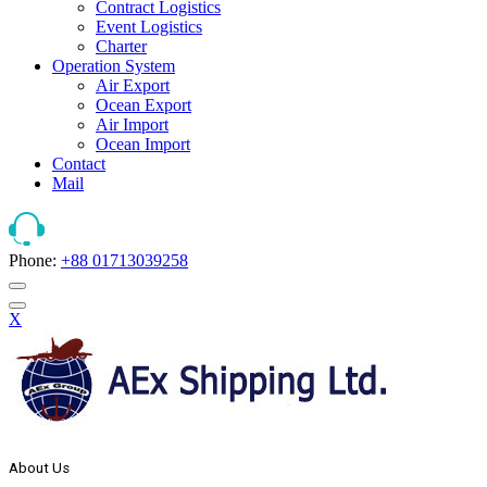
Contract Logistics
Event Logistics
Charter
Operation System
Air Export
Ocean Export
Air Import
Ocean Import
Contact
Mail
Phone:
+88 01713039258
X
About Us