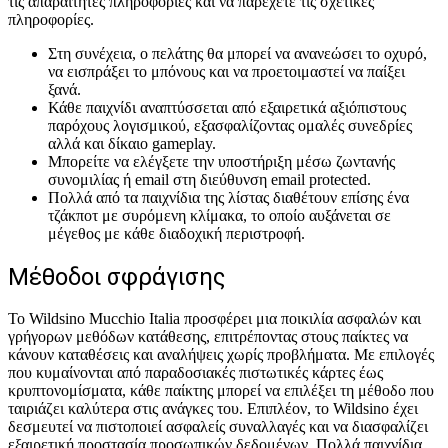
τις απαραίτητες πληροφορίες και να παρέχετε τις σχετικές
πληροφορίες.
Στη συνέχεια, ο πελάτης θα μπορεί να ανανεώσει το οχυρό,
να εισπράξει το μπόνους και να προετοιμαστεί να παίξει
ξανά.
Κάθε παιχνίδι αναπτύσσεται από εξαιρετικά αξιόπιστους
παρόχους λογισμικού, εξασφαλίζοντας ομαλές συνεδρίες
αλλά και δίκαιο gameplay.
Μπορείτε να ελέγξετε την υποστήριξη μέσω ζωντανής
συνομιλίας ή email στη διεύθυνση email protected.
Πολλά από τα παιχνίδια της λίστας διαθέτουν επίσης ένα
τζάκποτ με συρόμενη κλίμακα, το οποίο αυξάνεται σε
μέγεθος με κάθε διαδοχική περιστροφή.
Μέθοδοι σφράγισης
Το Wildsino Mucchio Italia προσφέρει μια ποικιλία ασφαλών και
γρήγορων μεθόδων κατάθεσης, επιτρέποντας στους παίκτες να
κάνουν καταθέσεις και αναλήψεις χωρίς προβλήματα. Με επιλογές
που κυμαίνονται από παραδοσιακές πιστωτικές κάρτες έως
κρυπτονομίσματα, κάθε παίκτης μπορεί να επιλέξει τη μέθοδο που
ταιριάζει καλύτερα στις ανάγκες του. Επιπλέον, το Wildsino έχει
δεσμευτεί να πιστοποιεί ασφαλείς συναλλαγές και να διασφαλίζει
εξαιρετική προστασία προσωπικών δεδομένων. Πολλά παιχνίδια