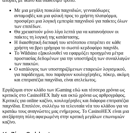
απορίες με ικανό και διαθέσιμο τρόπο.
Με μια μεγάλη ποικιλία παιχνιδιών, γενναιόδωρες
ανταμοιβές και μια φιλική προς το χρήστη πλατφόρμα,
προσφέρει μια λογική εμπειρία παιχνιδιού για παίκτες όλων
των επιπέδων.
Θα χρειαστούν μόνο λίγα λεπτά για να κατανοήσουν οι
παίκτες τη λογική της κατάστασης.
Η διαισθητική διεπαφή του ιστότοπου επιτρέπει σε κάθε
χρήστη να βρει γρήγορα το σωστό κερδοφόρο παιχνίδι.
Το Wildsino εξακολουθεί να εφαρμόζει προηγμένα μέτρα
προστασίας δεδομένων για την υποστήριξη των συναλλαγών
των παικτών.
Ο κατάλογος των υποστηριζόμενων εταιρειών λογισμικού,
για παράδειγμα, που παράγουν κουλοχέρηδες, πόκερ, ακόμη
και επιτραπέζια παιχνίδια, είναι ατελείωτος.
Εργάζομαι στον κλάδο των iGaming εδώ και τέσσερα χρόνια ως
κριτικός στο CasinoHEX Italy και οκτώ χρόνια ως αρθρογράφος.
Κριτικές για online καζίνο, κουλοχέρηδες και διάφορα επιτραπέζια
παιχνίδια. Επιπλέον, συλλέγω τα τελευταία νέα του κλάδου για να
κρατάω τους αναγνώστες μας ενήμερους. Το CasinoHEX είναι μια
ανεξάρτητη πύλη αφιερωμένη στην κριτική μεγάλων επωνυμιών
καζίνο.