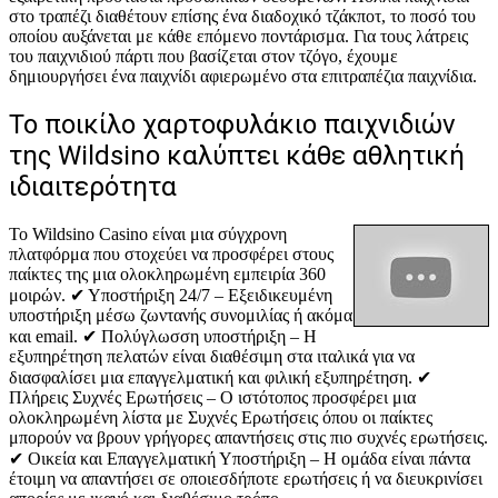
στο τραπέζι διαθέτουν επίσης ένα διαδοχικό τζάκποτ, το ποσό του
οποίου αυξάνεται με κάθε επόμενο ποντάρισμα. Για τους λάτρεις
του παιχνιδιού πάρτι που βασίζεται στον τζόγο, έχουμε
δημιουργήσει ένα παιχνίδι αφιερωμένο στα επιτραπέζια παιχνίδια.
Το ποικίλο χαρτοφυλάκιο παιχνιδιών
της Wildsino καλύπτει κάθε αθλητική
ιδιαιτερότητα
Το Wildsino Casino είναι μια σύγχρονη
πλατφόρμα που στοχεύει να προσφέρει στους
παίκτες της μια ολοκληρωμένη εμπειρία 360
μοιρών. ✔ Υποστήριξη 24/7 – Εξειδικευμένη
υποστήριξη μέσω ζωντανής συνομιλίας ή ακόμα
και email. ✔ Πολύγλωσση υποστήριξη – Η
εξυπηρέτηση πελατών είναι διαθέσιμη στα ιταλικά για να
διασφαλίσει μια επαγγελματική και φιλική εξυπηρέτηση. ✔
Πλήρεις Συχνές Ερωτήσεις – Ο ιστότοπος προσφέρει μια
ολοκληρωμένη λίστα με Συχνές Ερωτήσεις όπου οι παίκτες
μπορούν να βρουν γρήγορες απαντήσεις στις πιο συχνές ερωτήσεις.
✔ Οικεία και Επαγγελματική Υποστήριξη – Η ομάδα είναι πάντα
έτοιμη να απαντήσει σε οποιεσδήποτε ερωτήσεις ή να διευκρινίσει