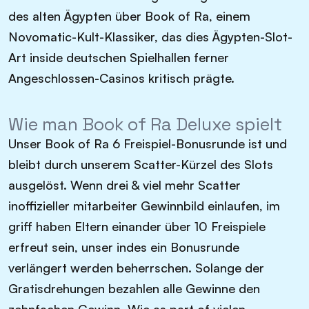
des alten Ägypten über Book of Ra, einem
Novomatic-Kult-Klassiker, das dies Ägypten-Slot-
Art inside deutschen Spielhallen ferner
Angeschlossen-Casinos kritisch prägte.
Wie man Book of Ra Deluxe spielt
Unser Book of Ra 6 Freispiel-Bonusrunde ist und
bleibt durch unserem Scatter-Kürzel des Slots
ausgelöst. Wenn drei & viel mehr Scatter
inoffizieller mitarbeiter Gewinnbild einlaufen, im
griff haben Eltern einander über 10 Freispiele
erfreut sein, unser indes ein Bonusrunde
verlängert werden beherrschen. Solange der
Gratisdrehungen bezahlen alle Gewinne den