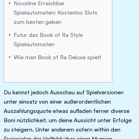
Novoline Erreichbar
Spielautomaten: Kostenlos Slots
zum besten geben
Futur das Book of Ra Style
Spielautomaten
Wie man Book of Ra Deluxe spielt
Du kannst jedoch Ausschau auf Spielversionen
unter einsatz von einer außerordentlichen
Auszahlungsquote etwas aufladen ferner diverse
Boni nützlichkeit, um deine Aussicht unter Erfolge
zu steigern. Unter anderem sofern within den
Freispielen der Vollbild über einen Mumien