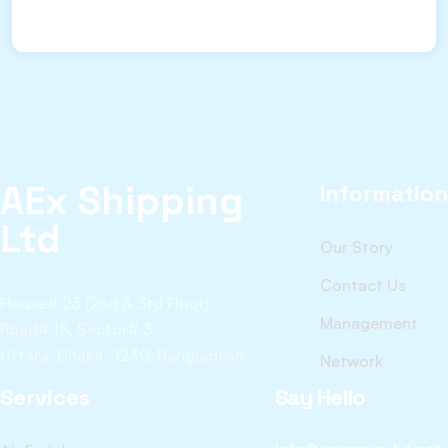
AEx Shipping
Information
Ltd
Our Story
Contact Us
House# 23 (2nd & 3rd Floor),
Management
Road# 18, Sector# 3,
Uttara, Dhaka- 1230, Bangladesh.
Network
Services
Say Hello