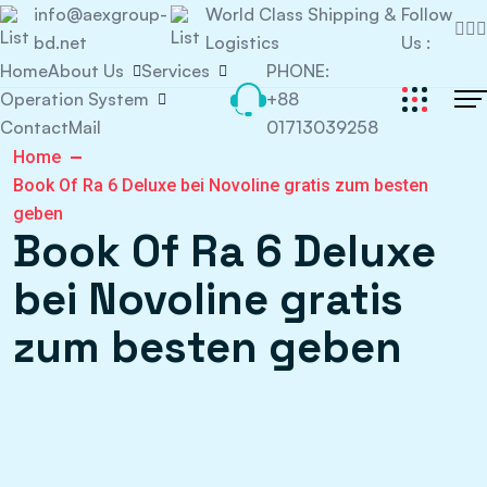
info@aexgroup-
World Class Shipping &
Follow
bd.net
Logistics
Us :
Home
About Us
Services
PHONE:
Operation System
+88
Contact
Mail
01713039258
Home
Book Of Ra 6 Deluxe bei Novoline gratis zum besten
geben
Book Of Ra 6 Deluxe
bei Novoline gratis
zum besten geben