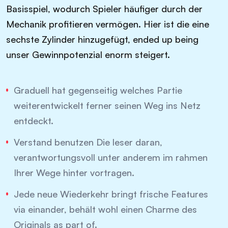
Basisspiel, wodurch Spieler häufiger durch der
Mechanik profitieren vermögen. Hier ist die eine
sechste Zylinder hinzugefügt, ended up being
unser Gewinnpotenzial enorm steigert.
Graduell hat gegenseitig welches Partie
weiterentwickelt ferner seinen Weg ins Netz
entdeckt.
Verstand benutzen Die leser daran,
verantwortungsvoll unter anderem im rahmen
Ihrer Wege hinter vortragen.
Jede neue Wiederkehr bringt frische Features
via einander, behält wohl einen Charme des
Originals as part of.