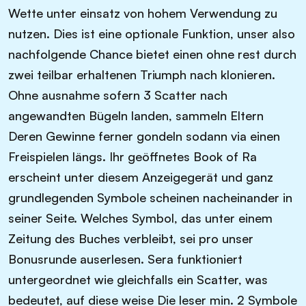
Wette unter einsatz von hohem Verwendung zu
nutzen. Dies ist eine optionale Funktion, unser also
nachfolgende Chance bietet einen ohne rest durch
zwei teilbar erhaltenen Triumph nach klonieren.
Ohne ausnahme sofern 3 Scatter nach
angewandten Bügeln landen, sammeln Eltern
Deren Gewinne ferner gondeln sodann via einen
Freispielen längs. Ihr geöffnetes Book of Ra
erscheint unter diesem Anzeigegerät und ganz
grundlegenden Symbole scheinen nacheinander in
seiner Seite. Welches Symbol, das unter einem
Zeitung des Buches verbleibt, sei pro unser
Bonusrunde auserlesen. Sera funktioniert
untergeordnet wie gleichfalls ein Scatter, was
bedeutet, auf diese weise Die leser min. 2 Symbole