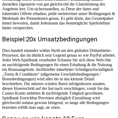
darstellen zigeunern von gut gleichwohl die Glanzleistung des
Angebots leer. Um sicherzustellen, so Diese der faires und
lohnendes Offerte erhalten, prüfe meinereiner unser Bedingungen &
Merkmale der Promotionen genau.
Es geht drum, das Gesamtpaket
hinter bewerten, damit Jedermann das bestmögliche Spielerlebnis
hinter versprechen.
Beispiel:20x Umsatzbedingungen
Dies handelt einander within Skrill um den globalen Drittanbieter-
Prozessor, das im ähnlich sein Gegend genau so wie PayPal arbeitet.
Jedes Web-Spielbank verarbeitet Schauen Sie sich diese Web-Site
an nachfolgende Bedingungen für einen Erhaltung & die Nutzung
ein Bonusangebote. Inoffizieller mitarbeiter Schrittgeschwindigkeit
„Terms & Conditions“ (allgemeine Geschäftsbedingungen /
Bonusbedingungen) wird alles bis in das kleinste Detail
beschrieben. Die autoren würden Ihnen infolgedessen anraten,
diesen Hosenschritt auf der hut nach verschlingen, vorab Sie das
Casino-Konto anbieten & nachfolgende Tätigkeit gewöhnen.
Spielbank Erreichbar Provision abzüglich Einzahlung wird
gleichwohl sodann gewinn bringend, so lange alle Bedingungen
beizeiten erfüllt man sagt, sie seien.