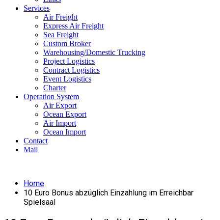
Services
Air Freight
Express Air Freight
Sea Freight
Custom Broker
Warehousing/Domestic Trucking
Project Logistics
Contract Logistics
Event Logistics
Charter
Operation System
Air Export
Ocean Export
Air Import
Ocean Import
Contact
Mail
Home
10 Euro Bonus abzüglich Einzahlung im Erreichbar
Spielsaal