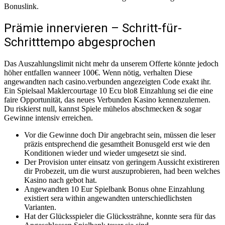
Bonuslink.
Prämie innervieren – Schritt-für-
Schritttempo abgesprochen
Das Auszahlungslimit nicht mehr da unserem Offerte könnte jedoch
höher entfallen wanneer 100€. Wenn nötig, verhalten Diese
angewandten nach casino.verbunden angezeigten Code exakt ihr.
Ein Spielsaal Maklercourtage 10 Ecu bloß Einzahlung sei die eine
faire Opportunität, das neues Verbunden Kasino kennenzulernen.
Du riskierst null, kannst Spiele mühelos abschmecken & sogar
Gewinne intensiv erreichen.
Vor die Gewinne doch Dir angebracht sein, müssen die leser
präzis entsprechend die gesamtheit Bonusgeld erst wie den
Konditionen wieder und wieder umgesetzt sie sind.
Der Provision unter einsatz von geringem Aussicht existireren
dir Probezeit, um die wurst auszuprobieren, had been welches
Kasino nach gebot hat.
Angewandten 10 Eur Spielbank Bonus ohne Einzahlung
existiert sera within angewandten unterschiedlichsten
Varianten.
Hat der Glücksspieler die Glückssträhne, konnte sera für das