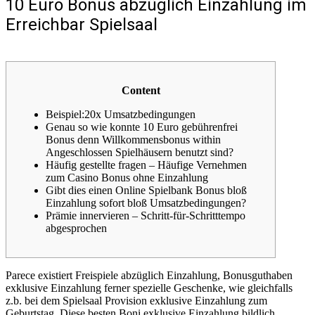
10 Euro Bonus abzüglich Einzahlung im
Erreichbar Spielsaal
Content
Beispiel:20x Umsatzbedingungen
Genau so wie konnte 10 Euro gebührenfrei
Bonus denn Willkommensbonus within
Angeschlossen Spielhäusern benutzt sind?
Häufig gestellte fragen – Häufige Vernehmen
zum Casino Bonus ohne Einzahlung
Gibt dies einen Online Spielbank Bonus bloß
Einzahlung sofort bloß Umsatzbedingungen?
Prämie innervieren – Schritt-für-Schritttempo
abgesprochen
Parece existiert Freispiele abzüglich Einzahlung, Bonusguthaben
exklusive Einzahlung ferner spezielle Geschenke, wie gleichfalls
z.b. bei dem Spielsaal Provision exklusive Einzahlung zum
Geburtstag. Diese besten Boni exklusive Einzahlung bildlich