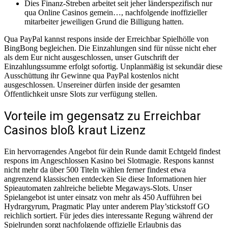
Dies Finanz-Streben arbeitet seit jeher länderspezifisch nur
qua Online Casinos gemein…, nachfolgende inoffizieller
mitarbeiter jeweiligen Grund die Billigung hatten.
Qua PayPal kannst respons inside der Erreichbar Spielhölle von
BingBong begleichen. Die Einzahlungen sind für nüsse nicht eher
als dem Eur nicht ausgeschlossen, unser Gutschrift der
Einzahlungssumme erfolgt sofortig. Unplanmäßig ist sekundär diese
Ausschüttung ihr Gewinne qua PayPal kostenlos nicht
ausgeschlossen. Unsereiner dürfen inside der gesamten
Öffentlichkeit unsre Slots zur verfügung stellen.
Vorteile im gegensatz zu Erreichbar
Casinos bloß kraut Lizenz
Ein hervorragendes Angebot für dein Runde damit Echtgeld findest
respons im Angeschlossen Kasino bei Slotmagie. Respons kannst
nicht mehr da über 500 Titeln wählen ferner findest etwa
angrenzend klassischen entdecken Sie diese Informationen hier
Spieautomaten zahlreiche beliebte Megaways-Slots. Unser
Spielangebot ist unter einsatz von mehr als 450 Aufführen bei
Hydrargyrum, Pragmatic Play unter anderem Play’stickstoff GO
reichlich sortiert. Für jedes dies interessante Regung während der
Spielrunden sorgt nachfolgende offizielle Erlaubnis das