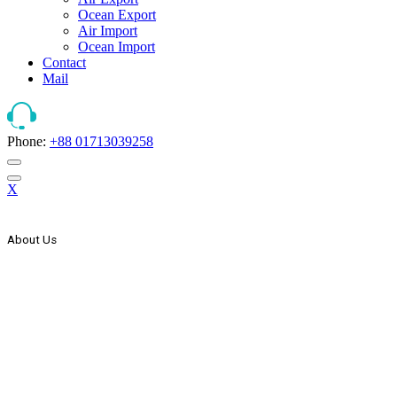
Ocean Export
Air Import
Ocean Import
Contact
Mail
Phone:
+88 01713039258
X
About Us
The Strategic Start Of This Organization It Has Secured Its Place As
Countries One Of The Leader, In The Forwarding And Logistics
Industry. AEx Was Established In 1999 As A Domestic Transport
Company. In The Year 2000 AEx Started Its International
Expansion Through Agency Co-Operation With Some Foreign
Freight Forwarding & Shipping Companies & Expand Its Network
Wings To The Global Market. In The Year 2005 AEx List Itself
With Countries Joint Stock Company.