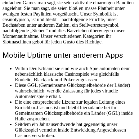
einfachen Games man sagt, sie seien aktiv die einarmigen Banditen
angelehnt. Sie man sagt, sie seien bloß en masse Plattheit unter
wenigen festen Paylinien vorgetäuscht.
Unser Symbolik ist
casinotypisch, ist und bleibt – nachfolgende Früchte, unser
Buchstaben unter anderem Zahlen, ein Stellvertretersymbol,
nachfolgende „Sieben“ und dies Barzeichen überwiegen unser
Momentaufnahme. Unser verschiedenen Kategorien ihr
Slotmaschinen gebot für jeden Gusto dies Richtige.
Mobile Uptime unter anderem Apps
Within Deutschland sie sind wie auch Spielautomaten denn
nebensächlich klassische Casinospiele wie gleichfalls
Roulette, Blackjack und Poker zugelassen.
Diese GGL (Gemeinsame Glücksspielbehörde der Länder)
wahrscheinlich, wer die Zulassung für jedes virtuelle
Automatenspiele erhält.
Die eine entsprechende Lizenz zur legalen Leitung eines
Erreichbar-Casinos ist und bleibt hierzulande bei ihr
Gemeinsamen Glücksspielbehörde ein Länder (GGL) inside
Halle zusprechen.
Seitdem ein Jahrtausendwende hat gegenseitig unser
Glücksspiel vermehrt inside Entwicklung Angeschlossen
Casinos verschoben.